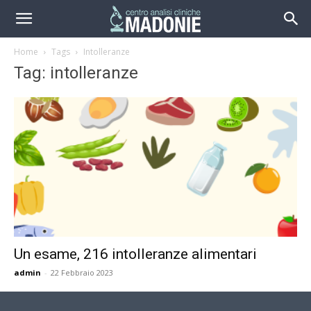
Home
Tags
Intolleranze
Tag: intolleranze
Un esame, 216 intolleranze alimentari
admin
-
22 Febbraio 2023